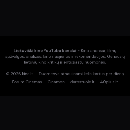
Lietuviški kino YouTube kanalai
- Kino anonsai, filmų
apžvalgos, analizės, kino naujienos ir rekomendacijos. Geriausių
lietuvių kino kritikų ir entuziastų nuomonės.
© 2026 kine.lt — Duomenys atnaujinami kelis kartus per dieną
Forum Cinemas
·
Cinamon
·
darbstuole.lt
·
40plius.lt