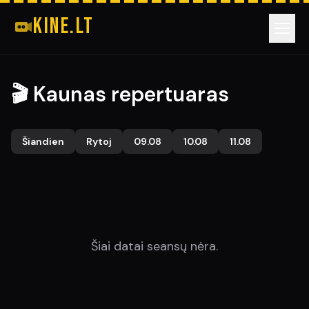
kine.lt
📍 VILNIUS
🎬 Kaunas repertuaras
📍 KAUNAS
Šiandien
Rytoj
09.08
10.08
11.08
📍 KLAIPĖDA
📍 ŠIAULIAI
Šiai datai seansų nėra.