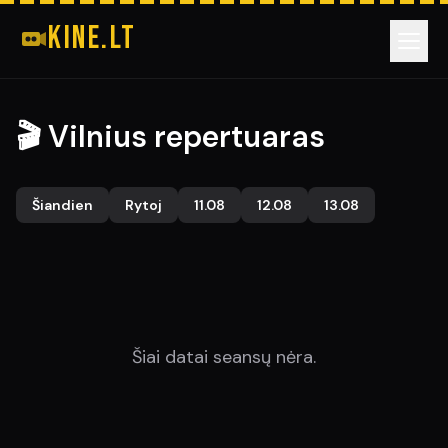
kine.lt
📍 VILNIUS
🎬 Vilnius repertuaras
📍 KAUNAS
Šiandien
Rytoj
11.08
12.08
13.08
📍 KLAIPĖDA
📍 ŠIAULIAI
Šiai datai seansų nėra.