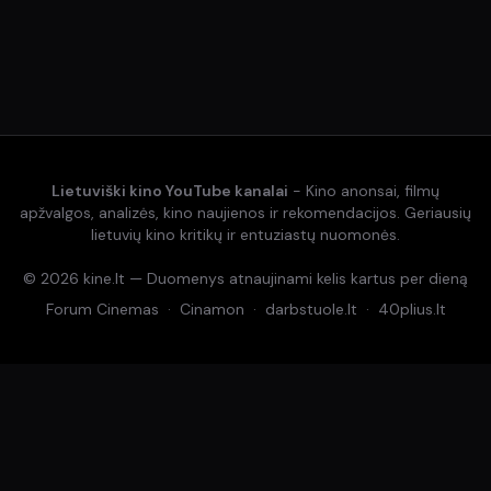
Lietuviški kino YouTube kanalai
- Kino anonsai, filmų
apžvalgos, analizės, kino naujienos ir rekomendacijos. Geriausių
lietuvių kino kritikų ir entuziastų nuomonės.
© 2026 kine.lt — Duomenys atnaujinami kelis kartus per dieną
Forum Cinemas
·
Cinamon
·
darbstuole.lt
·
40plius.lt