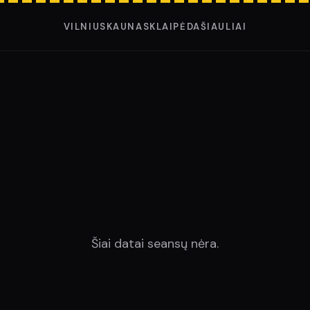
VILNIUS
KAUNAS
KLAIPĖDA
ŠIAULIAI
Šiai datai seansų nėra.