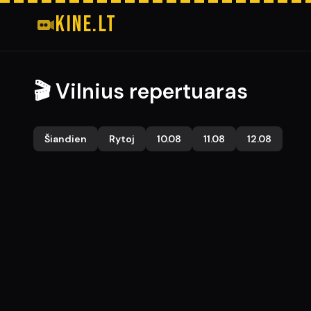
kine.lt
🎬 Vilnius repertuaras
Šiandien
Rytoj
10.08
11.08
12.08