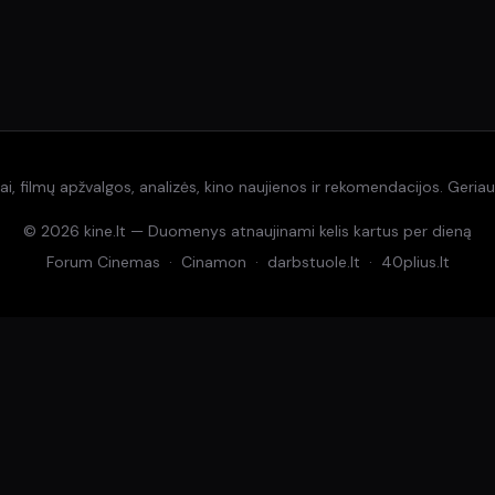
i, filmų apžvalgos, analizės, kino naujienos ir rekomendacijos. Geriaus
© 2026 kine.lt — Duomenys atnaujinami kelis kartus per dieną
Forum Cinemas
·
Cinamon
·
darbstuole.lt
·
40plius.lt