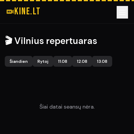
kine.lt
📍 VILNIUS
🎬 Vilnius repertuaras
📍 KAUNAS
Šiandien
Rytoj
11.08
12.08
13.08
📍 KLAIPĖDA
📍 ŠIAULIAI
Šiai datai seansų nėra.