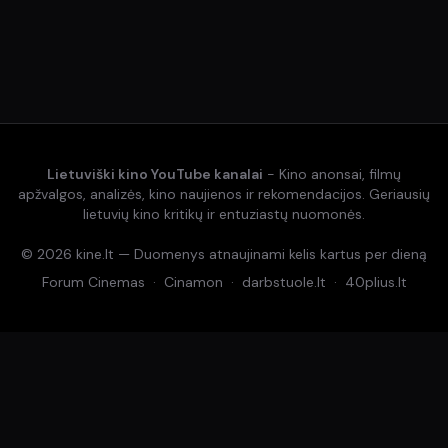
Lietuviški kino YouTube kanalai
- Kino anonsai, filmų
apžvalgos, analizės, kino naujienos ir rekomendacijos. Geriausių
lietuvių kino kritikų ir entuziastų nuomonės.
© 2026 kine.lt — Duomenys atnaujinami kelis kartus per dieną
Forum Cinemas
·
Cinamon
·
darbstuole.lt
·
40plius.lt